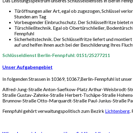
Das Leistungsspektrum unseres Schlüsseldienstes in Berlin Fennpfuh
Türöffnungen aller Art, egal ob zugezogen, Schlüssel verlo
Stunden am Tag
Vorbeugender Einbruchschutz. Der Schlüsselfritze bietet m
Türschließtechnik. Egal ob Obertürschließer, Bodentürschlie
Fennpfuhl
Sicherheitstechnik. Der Schlüsselfritze liefert und montiert
auf und helfen ihnen auch bei der Beschilderung Ihres Fluc
Schlüsseldienst Berlin-Fennpfuhl: 0151/25277211
Unser Aufgabengebiet
In folgenden Strassen in 10369, 10367,Berlin-Fennpfuhl ist unser
Alfred-Jung-Straße Anton-Saefkow-Platz Arthur-Weisbrodt-Str
Straße Gustav-Zahnke-Straße Herbert-Tschäpe-Straße Hohensch
Brunnow-Straße Otto-Marquardt-Straße Paul-Junius-Straße Pau
Fennpfuhl gehört verwaltungspolitisch zum Bezirk
Lichtenberg
.