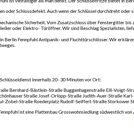
l ist vielfältiger als man denkt. Der Schlüsselfritze bietet in Ber
ren oder Schlossdefekt. Auch wenn der Schlüssel durchdreht oder s
echanische Sicherheit. Vom Zusatzschloss über Fenstergitter bis 
ßer oder Elektro- Türöffner. Wir sind Beschlag Spezialisten, liefe
 in Berlin Fennpfuhl Antipanik- und Fluchttürschlösser. Wir erklären
htweges.
 Schlüsseldienst innerhalb 20- 30 Minuten vor Ort:
aße Bernhard-Bästlein-Straße Buggenhagenstraße Elli-Voigt-Str
önhauser Straße Josef-Orlopp-Straße Judith-Auer-Straße Karl-
l-Zobel-Straße Roederplatz Rudolf-Seiffert-Straße Storkower 
 Fennpfuhl ist eine Plattenbau Grosswohnsiedlung südwestlich von