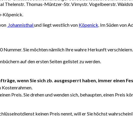
kanal Thelenstr. Thomas-Müntzer-Str. Vimystr. Vogelbeerstr. Walds
ow-Köpenick.
 von
Johannisthal
und liegt westlich von
Köpenick
. Im Süden von Ad
800 Nummer. Sie möchten nämlich Ihre wahre Herkunft verschleiern.
nbüchern auf den ersten Seiten gelistet zu werden.
ufträge,
wenn Sie sich zb. ausgesperrt haben, immer einen Fes
en Kostenrahmen.
inen Preis. Sie drehen und wenden sich, behaupten, einen Preis kö
chlüsselnotdienst keinen Preis nennt, will er Sie höchst wahrschein