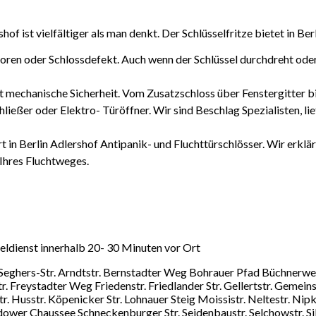
f ist vielfältiger als man denkt. Der Schlüsselfritze bietet in Ber
rloren oder Schlossdefekt. Auch wenn der Schlüssel durchdreht ode
tet mechanische Sicherheit. Vom Zusatzschloss über Fenstergitter 
ließer oder Elektro- Türöffner. Wir sind Beschlag Spezialisten, lie
ert in Berlin Adlershof Antipanik- und Fluchttürschlösser. Wir erklä
 Ihres Fluchtweges.
seldienst innerhalb 20- 30 Minuten vor Ort
na-Seghers-Str. Arndtstr. Bernstadter Weg Bohrauer Pfad Büchnerw
 Freystadter Weg Friedenstr. Friedlander Str. Gellertstr. Gemeins
. Husstr. Köpenicker Str. Lohnauer Steig Moissistr. Neltestr. Nip
udower Chaussee Schneckenburger Str. Seidenbaustr. Selchowstr. Si