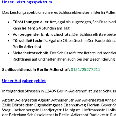
Unser Leistungsspektrum
Das Leistungsspektrum unseres Schlüsseldienstes in Berlin Adlersho
Türöffnungen aller Art
, egal ob zugezogen, Schlüssel ve
kann
helfen!
24 Stunden am Tag
Vorbeugender Einbruchschutz
. Der Schlüsselfritze bie
Türschließtechnik
. Egal ob Obertürschließer, Bodentürsch
Berlin Adlershof
Sicherheitstechnik
. Der Schlüsselfritze liefert und monti
Richtlinien auf und helfen ihnen auch bei der Beschilderung
Schlüsseldienst in Berlin-Adlershof:
0151/25277211
Unser Aufgabengebiet
In folgenden Strassen in 12489 Berlin-Adlershof ist unser Schlüs
Abtstr. Adlergestell Agastr. Altheider Str. Am Adlergestell An
Zeile Dörpfeldstr. Eigenheimgasse Eisenhutweg Florian-Geyer-Str.
Weg Hackenbergstr. Handjerystr. Helbigstr. Hoffmannstr. Hollstr
der Befreiung Schlüsseldienst in Berlin-Adlershof Radickestr. R