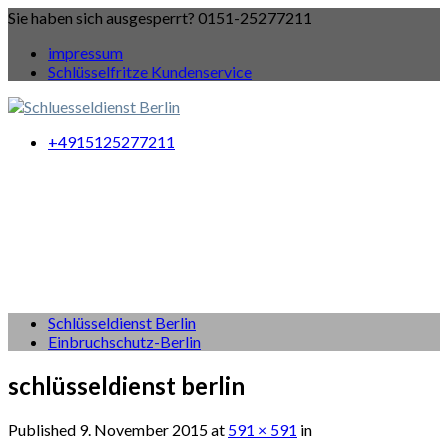
Sie haben sich ausgesperrt? 0151-25277211
impressum
Schlüsselfritze Kundenservice
+4915125277211
Schlüsseldienst Berlin
Einbruchschutz-Berlin
schlüsseldienst berlin
Published
9. November 2015
at
591 × 591
in